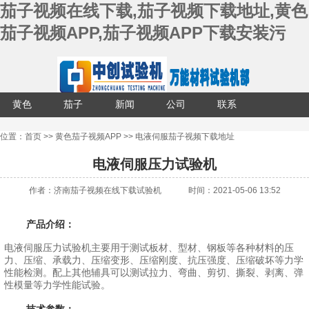
茄子视频在线下载,茄子视频下载地址,黄色
茄子视频APP,茄子视频APP下载安装污
黄色
茄子
新闻
公司
联系
茄子
视频
中心
介绍
茄子
位置：
首页
>>
黄色茄子视频APP
>>
电液伺服茄子视频下载地址
视频
APP
视频
电液伺服压力试验机
APP
下载
在线
作者：济南茄子视频在线下载试验机
时间：2021-05-06 13:52
安装
下载
产品介绍：
污配
电液伺服压力试验机主要用于测试板材、型材、钢板等各种材料的压
套设
力、压缩、承载力、压缩变形、压缩刚度、抗压强度、压缩破坏等力学
性能检测。配上其他辅具可以测试拉力、弯曲、剪切、撕裂、剥离、弹
备
性模量等力学性能试验。