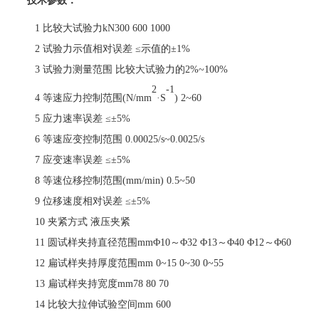
技术参数
：
1
比较大试验力
kN300
600
1000
2
试验力示值相对误差
≤
示值的±1%
3
试验力测量范围
比较大试验力的
2%~100%
2
-1
4
等速应力控制范围
(N/mm
·S
)
2~60
5
应力速率误差
≤
±5%
6
等速应变控制范围
0.00025/s~0.0025/s
7
应变速率误差
≤
±5%
8
等速位移控制范围
(mm/min)
0.5~50
9
位移速度相对误差
≤
±5%
10
夹紧方式
液压夹紧
11
圆试样夹持直径范围
mmΦ10
～
Φ32
Φ13
～
Φ40
Φ12
～
Φ60
12
扁试样夹持厚度范围
mm
0~15
0~30
0~55
13
扁试样夹持宽度
mm78
80
70
14
比较大拉伸试验空间
mm
600