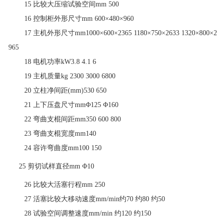
15
比较大压缩试验空间
mm
500
16
控制柜外形尺寸
mm
600×480×960
17
主机外形尺寸
mm1000×600×2365
1180×750×2633
1320×800×2
965
18
电机功率
kW3.8
4.1
6
19
主机质量
kg
2300
3000
6800
20
立柱净间距
(mm)530
650
21
上下压盘尺寸
mmΦ125
Φ160
22
弯曲支棍间距
mm350
600
800
23
弯曲支棍宽度
mm140
24
容许弯曲度
mm100
150
25
剪切试样直径
mm
Φ10
26
比较大活塞行程
mm
250
27
活塞比较大移动速度
mm/min约
70
约
80
约
50
28
试验空间调整速度
mm/min
约
120
约
150